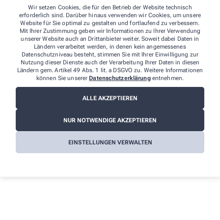
UG
Wir setzen Cookies, die für den Betrieb der Website technisch
Alter Weg 25
erforderlich sind. Darüber hinaus verwenden wir Cookies, um unsere
58091 Hagen
Website für Sie optimal zu gestalten und fortlaufend zu verbessern.
Tel.
:
02337 911778
Mit Ihrer Zustimmung geben wir Informationen zu Ihrer Verwendung
unserer Website auch an Drittanbieter weiter. Soweit dabei Daten in
Fax
: 02337 911779
Ländern verarbeitet werden, in denen kein angemessenes
E-Mail
:
Guenter.Stransky@dk-buero.de
Datenschutzniveau besteht, stimmen Sie mit Ihrer Einwilligung zur
Nutzung dieser Dienste auch der Verarbeitung Ihrer Daten in diesen
Ländern gem. Artikel 49 Abs. 1 lit. a DSGVO zu. Weitere Informationen
Weitere Hinweise:
können Sie unserer
Datenschutzerklärung
entnehmen.
Streitschlichtung
ALLE AKZEPTIEREN
Wir sind weder verpflichtet noch bereit, an einem
Streitbeilegungsverfahren vor einer
NUR NOTWENDIGE AKZEPTIEREN
Verbraucherschlichtungsstelle teilzunehmen.
EINSTELLUNGEN VERWALTEN
Haftung
Wir sind für die Inhalte unserer Internetseiten verantwortlich. Alle
Inhalte werden mit der gebotenen Sorgfalt und nach bestem
Wissen erstellt. Soweit wir auf unseren Internetseiten mittels Links
auf Internetseiten Dritter verweisen, können wir keine Gewähr für
die fortwährende Aktualität, Richtigkeit und Vollständigkeit der
verlinkten Inhalte übernehmen, da diese Inhalte außerhalb
unseres Verantwortungsbereichs liegen und wir auf die